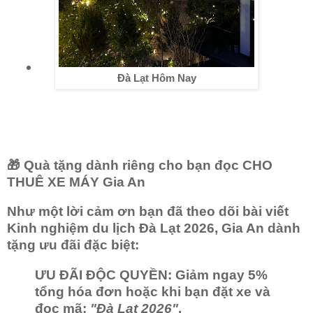
Đà Lạt Hôm Nay
🎁 Quà tặng dành riêng cho bạn đọc CHO
THUÊ XE MÁY Gia An
Như một lời cảm ơn bạn đã theo dõi bài viết
Kinh nghiệm du lịch Đà Lạt 2026
, Gia An dành
tặng ưu đãi đặc biệt:
ƯU ĐÃI ĐỘC QUYỀN:
Giảm ngay 5
%
tổng hóa đơn
hoặc khi bạn đặt xe và
đọc mã:
"Đà Lạt 2026"
.