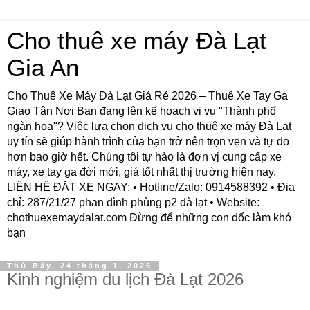
Cho thuê xe máy Đà Lạt
Gia An
Cho Thuê Xe Máy Đà Lạt Giá Rẻ 2026 – Thuê Xe Tay Ga
Giao Tận Nơi Bạn đang lên kế hoạch vi vu "Thành phố
ngàn hoa"? Việc lựa chọn dịch vụ cho thuê xe máy Đà Lạt
uy tín sẽ giúp hành trình của bạn trở nên trọn vẹn và tự do
hơn bao giờ hết. Chúng tôi tự hào là đơn vị cung cấp xe
máy, xe tay ga đời mới, giá tốt nhất thị trường hiện nay.
LIÊN HỆ ĐẶT XE NGAY: • Hotline/Zalo: 0914588392 • Địa
chỉ: 287/21/27 phan đình phùng p2 đà lạt • Website:
chothuexemaydalat.com Đừng để những con dốc làm khó
bạn
Thứ Bảy, 24 tháng 1, 2026
Kinh nghiệm du lịch Đà Lạt 2026