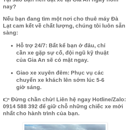
nay?
Nếu bạn đang tìm một
nơi cho thuê máy Đà
Lạt
cam kết về chất lượng, chúng tôi luôn sẵn
sàng:
Hỗ trợ 24/7:
Bất kể bạn ở đâu, chỉ
cần xe gặp sự cố, đội ngũ kỹ thuật
của Gia An sẽ có mặt ngay.
Giao xe xuyên đêm:
Phục vụ các
chuyến xe khách lên sớm lúc 5-6
giờ sáng.
👉
Đừng chần chừ!
Liên hệ ngay Hotline/Zalo:
0914 588 392
để giữ chỗ những chiếc xe mới
nhất cho hành trình của bạn.