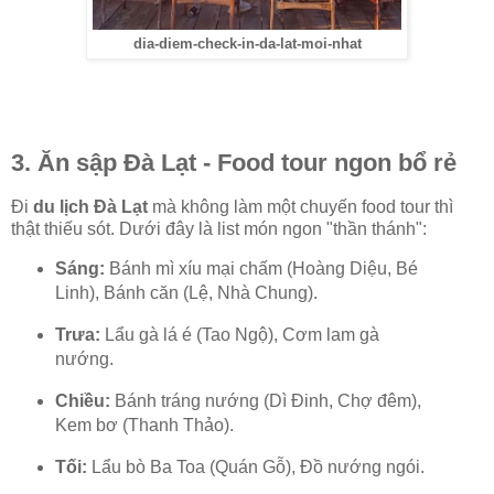
dia-diem-check-in-da-lat-moi-nhat
3. Ăn sập Đà Lạt - Food tour ngon bổ rẻ
Đi
du lịch Đà Lạt
mà không làm một chuyến food tour thì
thật thiếu sót. Dưới đây là list món ngon "thần thánh":
Sáng:
Bánh mì xíu mại chấm (Hoàng Diệu, Bé
Linh), Bánh căn (Lệ, Nhà Chung).
Trưa:
Lẩu gà lá é (Tao Ngộ), Cơm lam gà
nướng.
Chiều:
Bánh tráng nướng (Dì Đinh, Chợ đêm),
Kem bơ (Thanh Thảo).
Tối:
Lẩu bò Ba Toa (Quán Gỗ), Đồ nướng ngói.