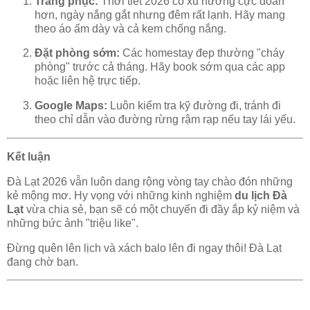
Trang phục:
Thời tiết 2026 có xu hướng cực đoan
hơn, ngày nắng gắt nhưng đêm rất lạnh. Hãy mang
theo áo ấm dày và cả kem chống nắng.
Đặt phòng sớm:
Các homestay đẹp thường "cháy
phòng" trước cả tháng. Hãy book sớm qua các app
hoặc liên hệ trực tiếp.
Google Maps:
Luôn kiểm tra kỹ đường đi, tránh đi
theo chỉ dẫn vào đường rừng rậm rạp nếu tay lái yếu.
Kết luận
Đà Lạt 2026 vẫn luôn dang rộng vòng tay chào đón những
kẻ mộng mơ. Hy vọng với những kinh nghiệm
du lịch Đà
Lạt
vừa chia sẻ, bạn sẽ có một chuyến đi đầy ắp kỷ niệm và
những bức ảnh "triệu like".
Đừng quên lên lịch và xách balo lên đi ngay thôi! Đà Lạt
đang chờ bạn.