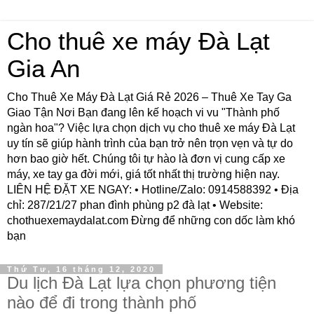
Cho thuê xe máy Đà Lạt
Gia An
Cho Thuê Xe Máy Đà Lạt Giá Rẻ 2026 – Thuê Xe Tay Ga
Giao Tận Nơi Bạn đang lên kế hoạch vi vu "Thành phố
ngàn hoa"? Việc lựa chọn dịch vụ cho thuê xe máy Đà Lạt
uy tín sẽ giúp hành trình của bạn trở nên trọn vẹn và tự do
hơn bao giờ hết. Chúng tôi tự hào là đơn vị cung cấp xe
máy, xe tay ga đời mới, giá tốt nhất thị trường hiện nay.
LIÊN HỆ ĐẶT XE NGAY: • Hotline/Zalo: 0914588392 • Địa
chỉ: 287/21/27 phan đình phùng p2 đà lạt • Website:
chothuexemaydalat.com Đừng để những con dốc làm khó
bạn
Thứ Tư, 16 tháng 12, 2020
Du lịch Đà Lạt lựa chọn phương tiện
nào để đi trong thành phố