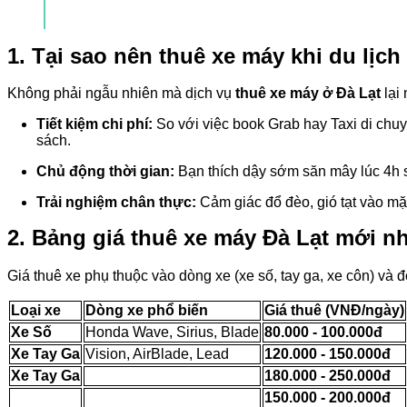
1. Tại sao nên thuê xe máy khi du lịch
Không phải ngẫu nhiên mà dịch vụ
thuê xe máy ở Đà Lạt
lại 
Tiết kiệm chi phí:
So với việc book Grab hay Taxi di chu
sách.
Chủ động thời gian:
Bạn thích dậy sớm săn mây lúc 4h s
Trải nghiệm chân thực:
Cảm giác đổ đèo, gió tạt vào mặ
2. Bảng giá thuê xe máy Đà Lạt mới nh
Giá thuê xe phụ thuộc vào dòng xe (xe số, tay ga, xe côn) và 
Loại xe
Dòng xe phổ biến
Giá thuê (VNĐ/ngày)
Xe Số
Honda Wave, Sirius, Blade
80.000 - 100.000đ
Xe Tay Ga
Vision, AirBlade, Lead
120.000 - 150.000đ
Xe Tay Ga
180.000 - 250.000đ
150.000 - 200.000đ