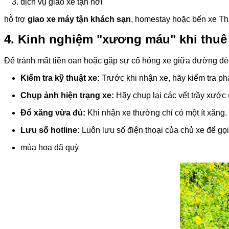
dịch vụ giao xe tận nơi
hỗ trợ
giao xe máy tận khách sạn
, homestay hoặc bến xe Th
4. Kinh nghiệm "xương máu" khi thuê
Để tránh mất tiền oan hoặc gặp sự cố hỏng xe giữa đường đè
Kiểm tra kỹ thuật xe:
Trước khi nhận xe, hãy kiểm tra phan
Chụp ảnh hiện trạng xe:
Hãy chụp lại các vết trầy xước (
Đổ xăng vừa đủ:
Khi nhận xe thường chỉ có một ít xăng.
Lưu số hotline:
Luôn lưu số điện thoại của chủ xe để gọ
mùa hoa dã quỳ