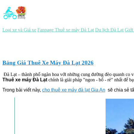
Loại xe và Giá xe
Fanpage Thuê xe máy Đà Lạt
Du lịch Đà Lạt
Giới
Bảng Giá Thuê Xe Máy Đà Lạt 2026
Đà Lạt – thành phố ngàn hoa với những cung đường đèo quanh co và kh
Thuê xe máy Đà Lạt
chính là giải pháp "ngon - bổ - rẻ" nhất để b
Trong bài viết này,
cho thuê xe máy đà lạt Gia An
sẽ chia sẻ tấ