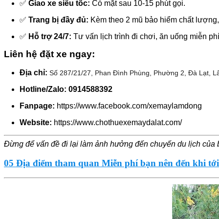
✅
Giao xe siêu tốc:
Có mặt sau 10-15 phút gọi.
✅
Trang bị đầy đủ:
Kèm theo 2 mũ bảo hiểm chất lượng, v
✅
Hỗ trợ 24/7:
Tư vấn lịch trình đi chơi, ăn uống miễn ph
Liên hệ đặt xe ngay:
Địa chỉ:
Số 287/21/27, Phan Đình Phùng, Phường 2, Đà Lạt, 
Hotline/Zalo: 0914588392
Fanpage:
https://www.facebook.com/xemaylamdong
Website:
https://www.chothuexemaydalat.com/
Đừng để vấn đề đi lại làm ảnh hưởng đến chuyến du lịch của 
05 Địa điểm tham quan Miễn phí bạn nên đến khi tớ