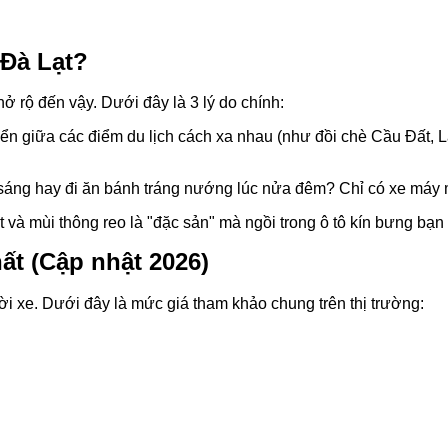
 Đà Lạt?
nở rộ đến vậy. Dưới đây là 3 lý do chính:
yển giữa các điểm du lịch cách xa nhau (như đồi chè Cầu Đất, 
áng hay đi ăn bánh tráng nướng lúc nửa đêm? Chỉ có xe máy mớ
t và mùi thông reo là "đặc sản" mà ngồi trong ô tô kín bưng bạ
ất (Cập nhật 2026)
đời xe. Dưới đây là mức giá tham khảo chung trên thị trường: