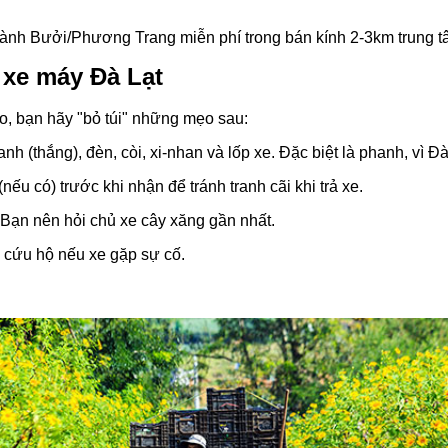
ành Bưởi/Phương Trang miễn phí trong bán kính 2-3km trung t
 xe máy Đà Lạt
o, bạn hãy "bỏ túi" những mẹo sau:
h (thắng), đèn, còi, xi-nhan và lốp xe. Đặc biệt là phanh, vì Đ
nếu có) trước khi nhận để tránh tranh cãi khi trả xe.
 Bạn nên hỏi chủ xe cây xăng gần nhất.
i cứu hộ nếu xe gặp sự cố.